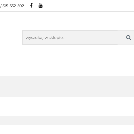
/ 515-552-592
IE
POLECAMY
NOWOŚCI
BESTSELLERY
AMY
NOWOŚCI
BESTSELLER