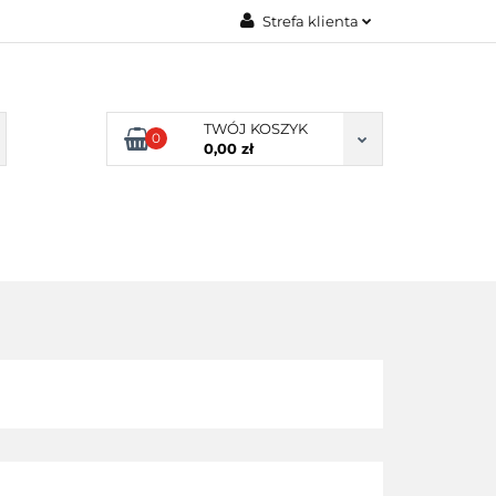
Strefa klienta
BLOG
Zaloguj się
Zarejestruj się
TWÓJ KOSZYK
Dodaj zgłoszenie
0
0,00 zł
Zgody cookies
Y
BLOG