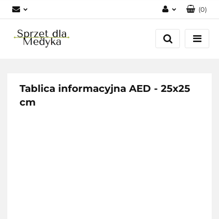
(
0
)
Zaloguj się
Zarejestruj się
Dodaj zgłoszenie
Zgody cookies
Tablica informacyjna AED - 25x25
cm