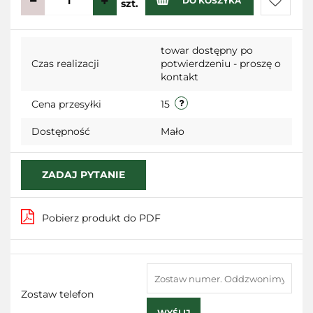
DO KOSZYKA
szt.
Do
towar dostępny po
przecho
Czas realizacji
potwierdzeniu - proszę o
kontakt
Cena przesyłki
15
Dostępność
Mało
ZADAJ PYTANIE
Pobierz produkt do PDF
Zostaw telefon
WYŚLIJ