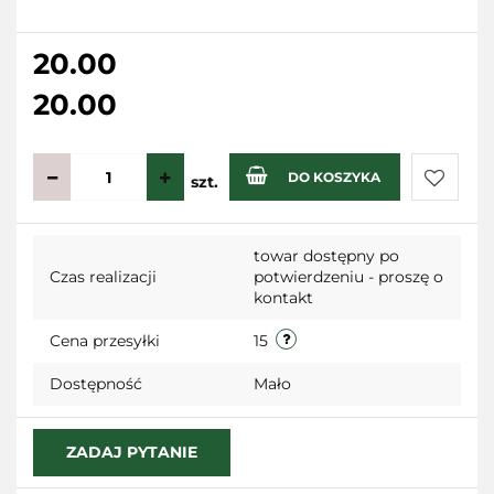
20.00
20.00
DO KOSZYKA
szt.
Do
towar dostępny po
przecho
Czas realizacji
potwierdzeniu - proszę o
kontakt
Cena przesyłki
15
Dostępność
Mało
ZADAJ PYTANIE