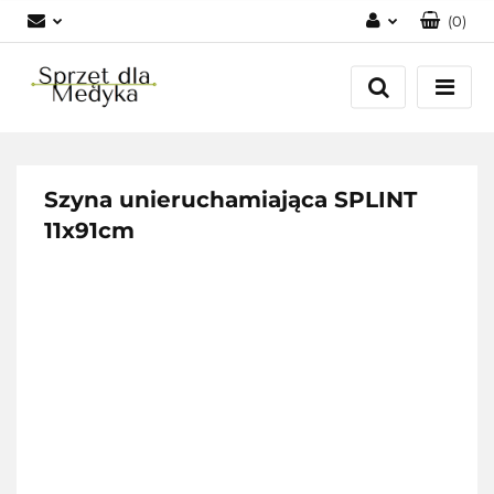
(
0
)
Zaloguj się
Zarejestruj się
Dodaj zgłoszenie
Zgody cookies
Szyna unieruchamiająca SPLINT
11x91cm