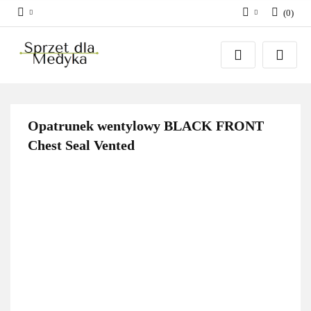
(
0
)
Zaloguj się
Zarejestruj się
Dodaj zgłoszenie
Zgody cookies
Opatrunek wentylowy BLACK FRONT
Chest Seal Vented