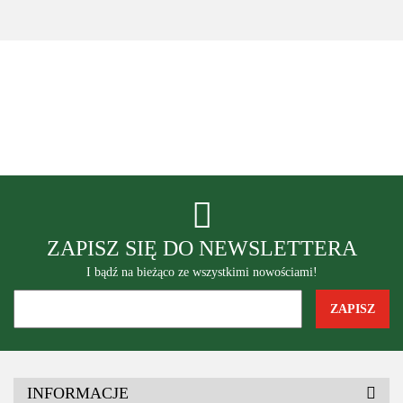
II
deską
ortopedyczną
52nd Street Trading LLC Stany
Zjednoczone
ABC-N System, Polska
ZAPISZ SIĘ DO NEWSLETTERA
I bądź na bieżąco ze wszystkimi nowościami!
INFORMACJE