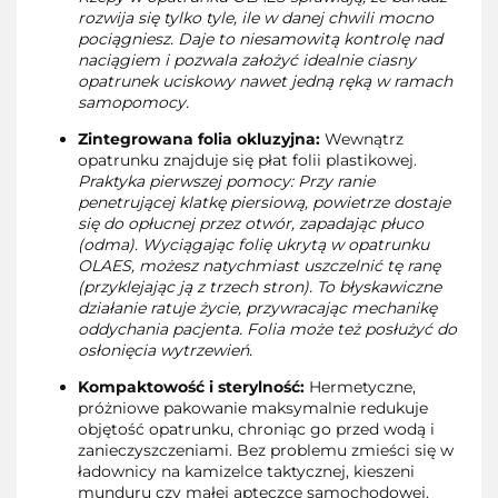
rozwija się tylko tyle, ile w danej chwili mocno
pociągniesz. Daje to niesamowitą kontrolę nad
naciągiem i pozwala założyć idealnie ciasny
opatrunek uciskowy nawet jedną ręką w ramach
samopomocy.
Zintegrowana folia okluzyjna:
Wewnątrz
opatrunku znajduje się płat folii plastikowej.
Praktyka pierwszej pomocy: Przy ranie
penetrującej klatkę piersiową, powietrze dostaje
się do opłucnej przez otwór, zapadając płuco
(odma). Wyciągając folię ukrytą w opatrunku
OLAES, możesz natychmiast uszczelnić tę ranę
(przyklejając ją z trzech stron). To błyskawiczne
działanie ratuje życie, przywracając mechanikę
oddychania pacjenta. Folia może też posłużyć do
osłonięcia wytrzewień.
Kompaktowość i sterylność:
Hermetyczne,
próżniowe pakowanie maksymalnie redukuje
objętość opatrunku, chroniąc go przed wodą i
zanieczyszczeniami. Bez problemu zmieści się w
ładownicy na kamizelce taktycznej, kieszeni
munduru czy małej apteczce samochodowej.