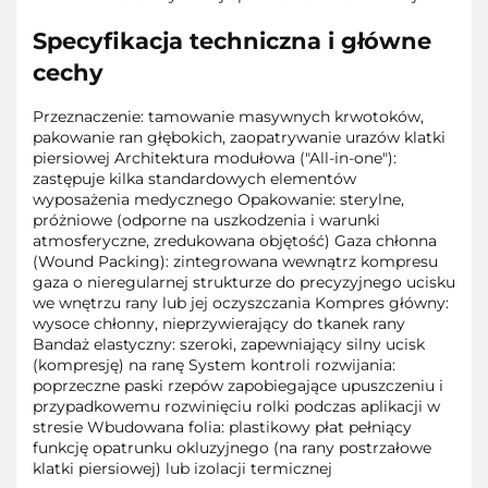
Specyfikacja techniczna i główne
cechy
Przeznaczenie: tamowanie masywnych krwotoków,
pakowanie ran głębokich, zaopatrywanie urazów klatki
piersiowej Architektura modułowa ("All-in-one"):
zastępuje kilka standardowych elementów
wyposażenia medycznego Opakowanie: sterylne,
próżniowe (odporne na uszkodzenia i warunki
atmosferyczne, zredukowana objętość) Gaza chłonna
(Wound Packing): zintegrowana wewnątrz kompresu
gaza o nieregularnej strukturze do precyzyjnego ucisku
we wnętrzu rany lub jej oczyszczania Kompres główny:
wysoce chłonny, nieprzywierający do tkanek rany
Bandaż elastyczny: szeroki, zapewniający silny ucisk
(kompresję) na ranę System kontroli rozwijania:
poprzeczne paski rzepów zapobiegające upuszczeniu i
przypadkowemu rozwinięciu rolki podczas aplikacji w
stresie Wbudowana folia: plastikowy płat pełniący
funkcję opatrunku okluzyjnego (na rany postrzałowe
klatki piersiowej) lub izolacji termicznej