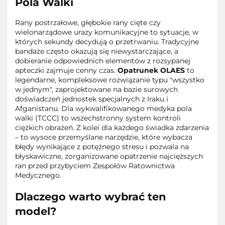
Pola Walki
Rany postrzałowe, głębokie rany cięte czy
wielonarządowe urazy komunikacyjne to sytuacje, w
których sekundy decydują o przetrwaniu. Tradycyjne
bandaże często okazują się niewystarczające, a
dobieranie odpowiednich elementów z rozsypanej
apteczki zajmuje cenny czas.
Opatrunek OLAES
to
legendarne, kompleksowe rozwiązanie typu "wszystko
w jednym", zaprojektowane na bazie surowych
doświadczeń jednostek specjalnych z Iraku i
Afganistanu. Dla wykwalifikowanego medyka pola
walki (TCCC) to wszechstronny system kontroli
ciężkich obrażeń. Z kolei dla każdego świadka zdarzenia
– to wysoce przemyślane narzędzie, które wybacza
błędy wynikające z potężnego stresu i pozwala na
błyskawiczne, zorganizowane opatrzenie najcięższych
ran przed przybyciem Zespołów Ratownictwa
Medycznego.
Dlaczego warto wybrać ten
model?