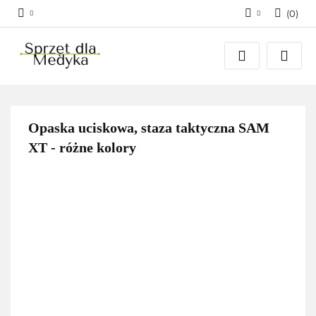
(
0
)
Zaloguj się
Zarejestruj się
Dodaj zgłoszenie
Zgody cookies
Opaska uciskowa, staza taktyczna SAM
XT - różne kolory