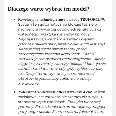
Dlaczego warto wybrać ten model?
Rewolucyjna technologia auto-blokady TRUFORCE™:
System ten automatycznie blokuje taśmę w
momencie wywarcia odpowiedniej siły ucisku
wstępnego.
Praktyka pierwszej pomocy:
Najczęstszym, wręcz śmiertelnym błędem
podczas zakładania opasek uciskowych jest zbyt
słabe zaciągnięcie samej taśmy przed
rozpoczęciem kręcenia krępulcem. SAM XT
rozwiązuje ten problem technologicznie – kiedy
ciągniesz za taśmę, zaczepy "klikają" i blokują się
samoistnie dopiero wtedy, gdy wybierzesz cały
luz. Dzięki temu wystarczy znacznie mniej
obrotów krępulca, aby całkowicie odciąć
krwawienie.
Taśma
Zwiększona skuteczność dzięki szerokości 4 cm:
zaciskowa jest zauważalnie szersza niż w wielu
standardowych modelach.
Praktyka pierwszej
pomocy: Zmiażdżenia lub amputacje wymagają
potężnego ucisku. Szersza taśma (niemal 4 cm)