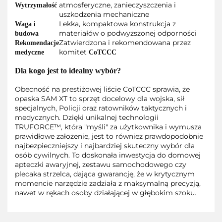
atmosferyczne, zanieczyszczenia i
Wytrzymałość
uszkodzenia mechaniczne
Lekka, kompaktowa konstrukcja z
Waga i
materiałów o podwyższonej odporności
budowa
Zatwierdzona i rekomendowana przez
Rekomendacje
komitet
medyczne
CoTCCC
Dla kogo jest to idealny wybór?
Obecność na prestiżowej liście CoTCCC sprawia, że
opaska SAM XT to sprzęt docelowy dla wojska, sił
specjalnych, Policji oraz ratowników taktycznych i
medycznych. Dzięki unikalnej technologii
TRUFORCE™, która "myśli" za użytkownika i wymusza
prawidłowe założenie, jest to również prawdopodobnie
najbezpieczniejszy i najbardziej skuteczny wybór dla
osób cywilnych. To doskonała inwestycja do domowej
apteczki awaryjnej, zestawu samochodowego czy
plecaka strzelca, dająca gwarancję, że w krytycznym
momencie narzędzie zadziała z maksymalną precyzją,
nawet w rękach osoby działającej w głębokim szoku.