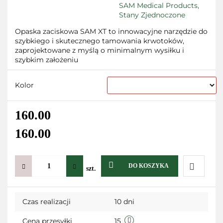
SAM Medical Products,
Stany Zjednoczone
Opaska zaciskowa SAM XT to innowacyjne narzędzie do
szybkiego i skutecznego tamowania krwotoków,
zaprojektowane z myślą o minimalnym wysiłku i
szybkim założeniu
Kolor
160.00
160.00
DO KOSZYKA
szt.
Do
Czas realizacji
10 dni
przechow
Cena przesyłki
15