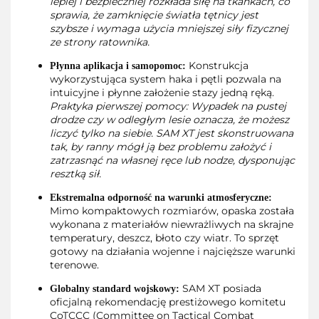
lepiej i bezpieczniej rozkłada siłę na tkankach, co
sprawia, że zamknięcie światła tętnicy jest
szybsze i wymaga użycia mniejszej siły fizycznej
ze strony ratownika.
Konstrukcja
Płynna aplikacja i samopomoc:
wykorzystująca system haka i pętli pozwala na
intuicyjne i płynne założenie stazy jedną ręką.
Praktyka pierwszej pomocy: Wypadek na pustej
drodze czy w odległym lesie oznacza, że możesz
liczyć tylko na siebie. SAM XT jest skonstruowana
tak, by ranny mógł ją bez problemu założyć i
zatrzasnąć na własnej ręce lub nodze, dysponując
resztką sił.
Ekstremalna odporność na warunki atmosferyczne:
Mimo kompaktowych rozmiarów, opaska została
wykonana z materiałów niewrażliwych na skrajne
temperatury, deszcz, błoto czy wiatr. To sprzęt
gotowy na działania wojenne i najcięższe warunki
terenowe.
SAM XT posiada
Globalny standard wojskowy:
oficjalną rekomendację prestiżowego komitetu
CoTCCC (Committee on Tactical Combat