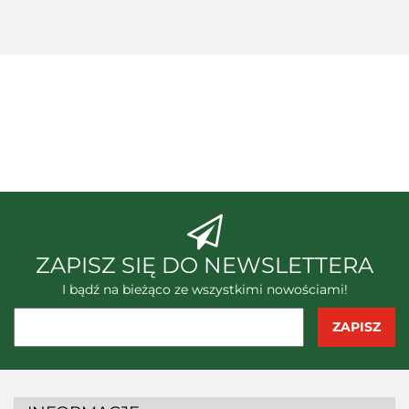
FOLD
Kramera i
deską
ortopedyczną
52nd Street Trading LLC Stany
Zjednoczone
ABC-N System, Polska
ZAPISZ SIĘ DO NEWSLETTERA
I bądź na bieżąco ze wszystkimi nowościami!