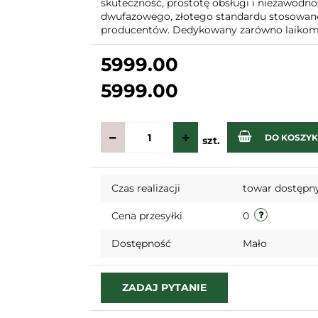
skuteczność, prostotę obsługi i niezawodnoś
dwufazowego, złotego standardu stosowane
producentów. Dedykowany zarówno laikom 
5999.00
5999.00
DO KOSZY
szt.
Czas realizacji
towar dostępny
Cena przesyłki
0
Dostępność
Mało
ZADAJ PYTANIE