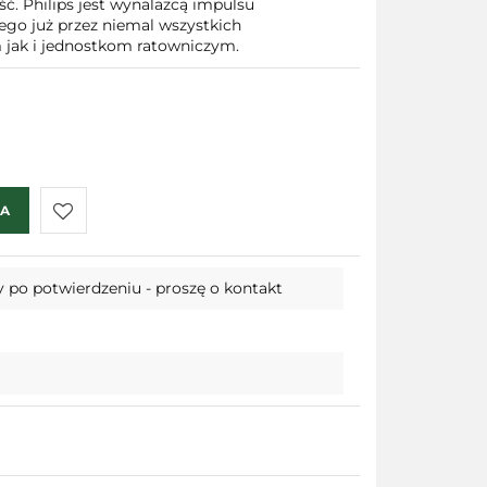
ć. Philips jest wynalazcą impulsu
go już przez niemal wszystkich
jak i jednostkom ratowniczym.
KA
Do
 po potwierdzeniu - proszę o kontakt
przechowalni