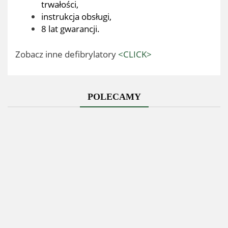
trwałości,
instrukcja obsługi,
8 lat gwarancji.
Zobacz inne defibrylatory
<CLICK>
POLECAMY
Zestaw
Ciśnieniomierz
Zest
Opatrunek
ratowniczy
elektroniczny
opatru
hemostatyczny,
PSP R1 w
z zasilaczem
hydrożel
militarny