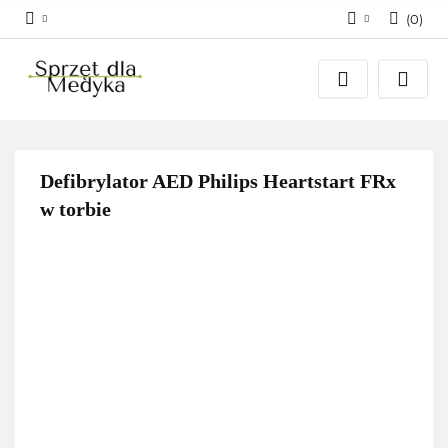
(
0
)
Zaloguj się
Zarejestruj się
Dodaj zgłoszenie
Zgody cookies
Defibrylator AED Philips Heartstart FRx
w torbie