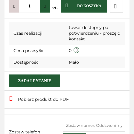
DO KOSZYKA
szt.
Do
towar dostępny po
przechow
Czas realizacji
potwierdzeniu - proszę o
kontakt
Cena przesyłki
0
Dostępność
Mało
ZADAJ PYTANIE
Pobierz produkt do PDF
Zostaw telefon