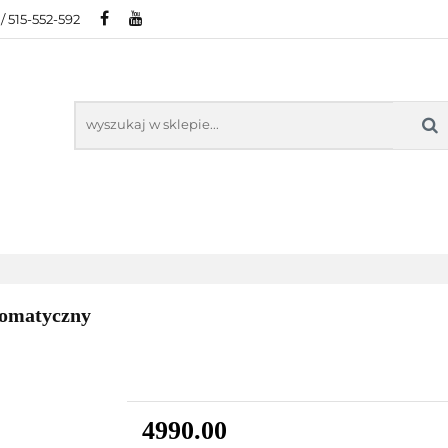
/ 515-552-592
IE
POLECAMY
NOWOŚCI
BESTSELLERY
AMY
NOWOŚCI
BESTSELLER
tomatyczny
4990.00