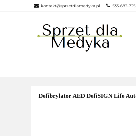
kontakt@sprzetdlamedyka.pl
533-682-725 
KATEGOR
KATEGORIE
POLEC
Defibrylator AED DefiSIGN Life Au