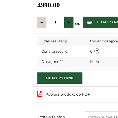
4990.00
DO KOSZYK
szt.
Czas realizacji
towar dostępny
Cena przesyłki
0
Dostępność
Mało
ZADAJ PYTANIE
Pobierz produkt do PDF
Zostaw telefon