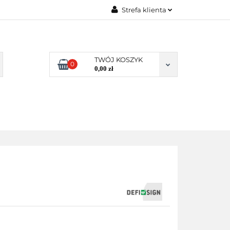
Strefa klienta
BLOG
Zaloguj się
Zarejestruj się
TWÓJ KOSZYK
Dodaj zgłoszenie
0
0,00 zł
Zgody cookies
Y
BLOG