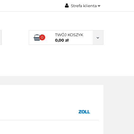
Strefa klienta
BLOG
Zaloguj się
Zarejestruj się
TWÓJ KOSZYK
Dodaj zgłoszenie
0
0,00 zł
Zgody cookies
Y
BLOG