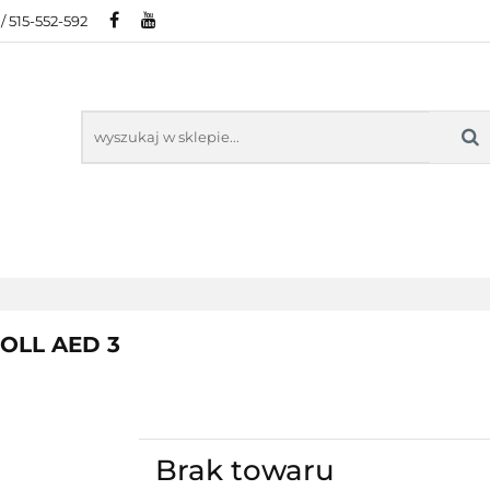
/ 515-552-592
IE
POLECAMY
NOWOŚCI
BESTSELLERY
AMY
NOWOŚCI
BESTSELLER
ZOLL AED 3
Brak towaru