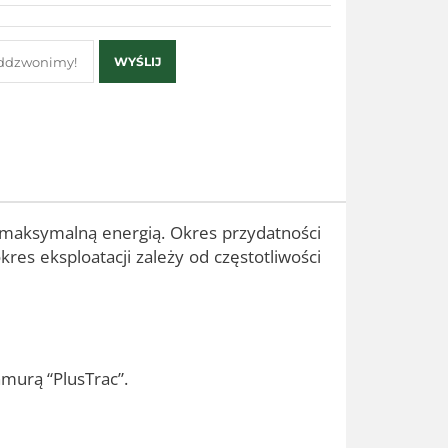
WYŚLIJ
maksymalną energią. Okres przydatności
res eksploatacji zależy od częstotliwości
murą “PlusTrac”.