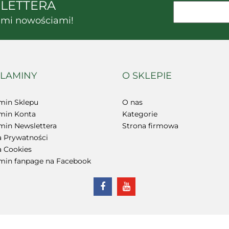
SLETTERA
kimi nowościami!
ABC-N System, Polska
LAMINY
O SKLEPIE
min Sklepu
O nas
min Konta
Kategorie
min Newslettera
Strona firmowa
a Prywatności
a Cookies
min fanpage na Facebook
BenQ Materials Corporation, Tajwan