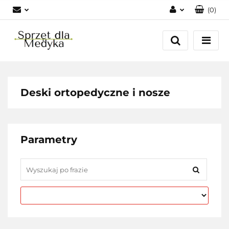
(
0
)
Zaloguj się
Zarejestruj się
Dodaj zgłoszenie
Zgody cookies
Deski ortopedyczne i nosze
Parametry